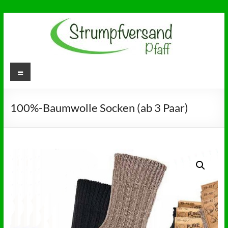
Zum
Inhalt
springen
Strumpfversand
Menü
Ihr Partner für
Gesundheitsstrümpfe,
Pfaff
Diabetikersocken und
Socken ohne Gummi
100%-Baumwolle Socken (ab 3 Paar)