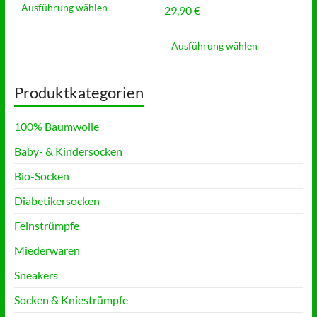
der
Produkt
Ausführung wählen
werden
29,90
€
26,90 €
Produktseite
weist
Dieses
gewählt
mehrere
Produkt
Ausführung wählen
werden
Varianten
weist
auf.
mehrere
Die
Varianten
Produktkategorien
Optionen
auf.
können
Die
auf
100% Baumwolle
Optionen
der
können
Produktseite
Baby- & Kindersocken
auf
gewählt
der
werden
Bio-Socken
Produktse
gewählt
Diabetikersocken
werden
Feinstrümpfe
Miederwaren
Sneakers
Socken & Kniestrümpfe