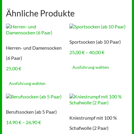
Ähnliche Produkte
Sportsocken (ab 10 Paar)
Herren- und Damensocken
Preisspanne:
25,00
€
–
40,00
€
(6 Paar)
25,00 €
Dieses
bis
Produkt
Ausführung wählen
25,00
€
40,00 €
weist
Dieses
mehrere
Produkt
Ausführung wählen
Varianten
weist
auf.
mehrere
Die
Varianten
Optionen
auf.
können
Berufssocken (ab 5 Paar)
Die
auf
Kniestrumpf mit 100 %
Optionen
der
Preisspanne:
14,90
€
–
26,90
€
können
Produktse
14,90 €
Schafwolle (2 Paar)
auf
Dieses
gewählt
bis