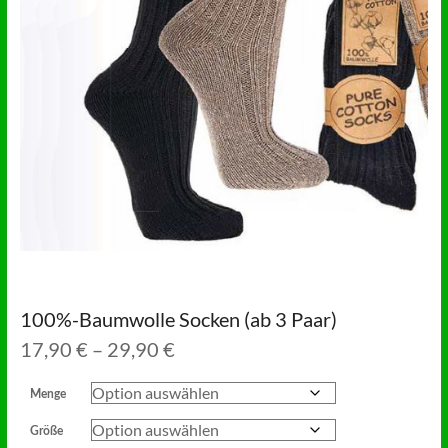
100%-Baumwolle Socken (ab 3 Paar)
Preisspanne:
17,90
€
–
29,90
€
17,90 €
bis
Menge
29,90 €
Größe