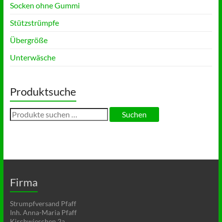
Socken ohne Gummi
Stützstrümpfe
Übergröße
Unterwäsche
Produktsuche
Suchen
Suchen
nach:
Firma
Strumpfversand Pfaff
Inh. Anna-Maria Pfaff
Kirchwieschen 2a