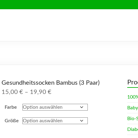
Pro
Gesundheitssocken Bambus (3 Paar)
Preisspanne:
15,00
€
–
19,90
€
100%
15,00 €
bis
Farbe
Baby
19,90 €
Bio-
Größe
Diab