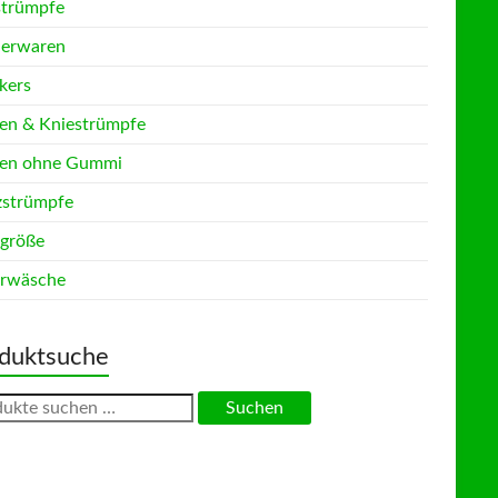
strümpfe
erwaren
kers
en & Kniestrümpfe
en ohne Gummi
zstrümpfe
größe
rwäsche
duktsuche
en
Suchen
: