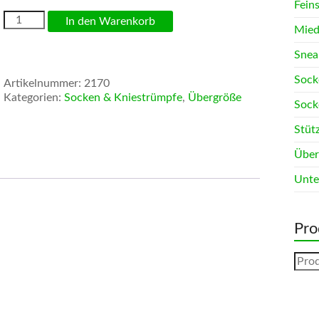
Fein
Gesundheitssocken
In den Warenkorb
Mied
Bambus
(3
Snea
Paar)
Menge
Sock
Artikelnummer:
2170
Kategorien:
Socken & Kniestrümpfe
,
Übergröße
Sock
Stüt
Über
Unte
Pro
Such
nach