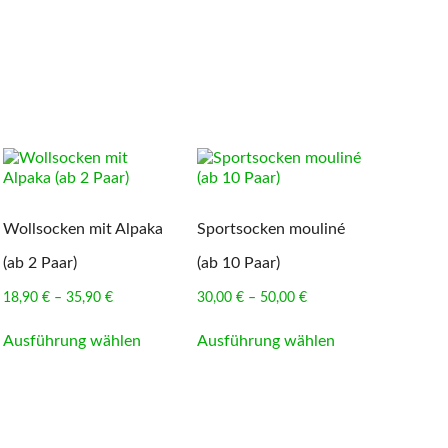
Wollsocken mit Alpaka
Sportsocken mouliné
(ab 2 Paar)
(ab 10 Paar)
Preisspanne:
Preisspanne:
18,90
€
–
35,90
€
30,00
€
–
50,00
€
18,90 €
30,00 €
Dieses
Dieses
bis
bis
Ausführung wählen
Ausführung wählen
t
Produkt
Produkt
35,90 €
50,00 €
weist
weist
e
mehrere
mehrere
en
Varianten
Varianten
auf.
auf.
Die
Die