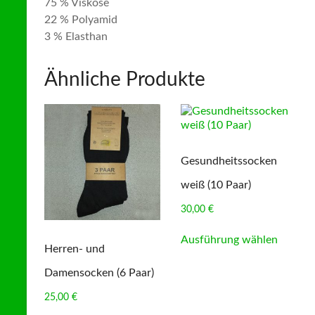
75 % Viskose
22 % Polyamid
3 % Elasthan
Ähnliche Produkte
Gesundheitssocken
weiß (10 Paar)
30,00
€
Dieses
Ausführung wählen
Produk
Herren- und
weist
mehrer
Damensocken (6 Paar)
Variant
auf.
25,00
€
Die