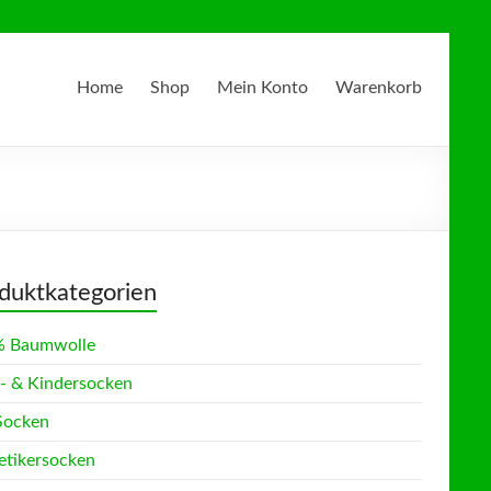
Home
Shop
Mein Konto
Warenkorb
duktkategorien
 Baumwolle
- & Kindersocken
Socken
etikersocken