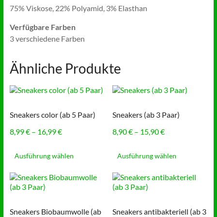
75% Viskose, 22% Polyamid, 3% Elasthan
Verfügbare Farben
3 verschiedene Farben
Ähnliche Produkte
Sneakers color (ab 5 Paar)
Sneakers (ab 3 Paar)
Preisspanne:
Preisspanne:
8,99
€
–
16,99
€
8,90
€
–
15,90
€
8,99 €
8,90 €
Dieses
Dieses
bis
bis
Produkt
Produkt
Ausführung wählen
Ausführung wählen
16,99 €
15,90 €
weist
weist
mehrere
mehrere
Varianten
Varianten
auf.
auf.
Die
Die
Sneakers Biobaumwolle (ab
Sneakers antibakteriell (ab 3
Optionen
Optionen