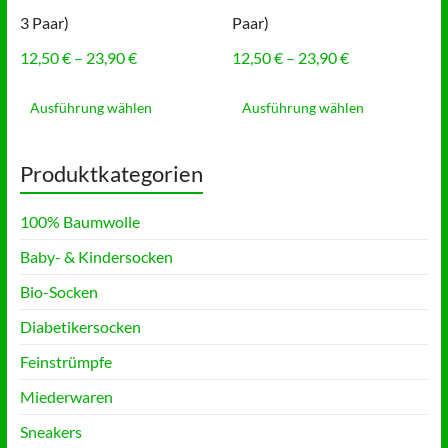
können
können
3 Paar)
Paar)
auf
auf
der
der
Preisspanne:
Preisspanne:
12,50
€
–
23,90
€
12,50
€
–
23,90
€
Produktseite
Produktse
12,50 €
12,50 €
Dieses
Dieses
gewählt
gewählt
bis
bis
Produkt
Produkt
Ausführung wählen
Ausführung wählen
werden
werden
23,90 €
23,90 €
weist
weist
mehrere
mehrere
Varianten
Varianten
Produktkategorien
auf.
auf.
Die
Die
100% Baumwolle
Optionen
Optionen
können
können
Baby- & Kindersocken
auf
auf
der
der
Bio-Socken
Produktseite
Produktse
gewählt
gewählt
Diabetikersocken
werden
werden
Feinstrümpfe
Miederwaren
Sneakers