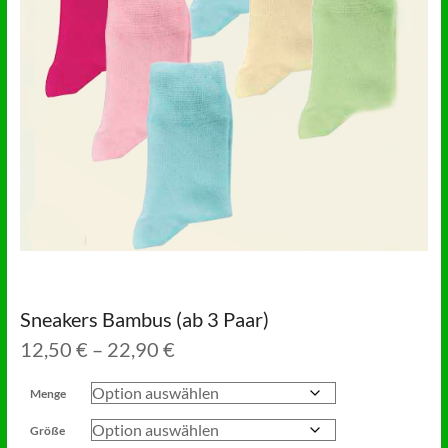
Sneakers Bambus (ab 3 Paar)
Preisspanne:
12,50
€
–
22,90
€
12,50 €
bis
Menge
22,90 €
Größe