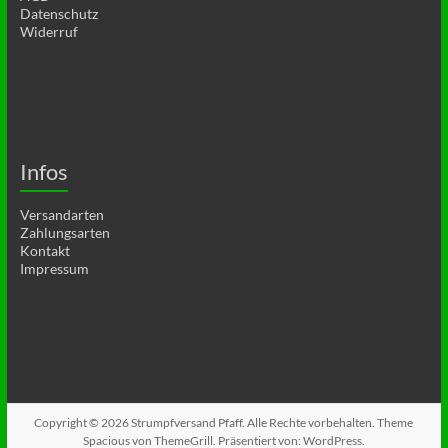
Datenschutz
Widerruf
Infos
Versandarten
Zahlungsarten
Kontakt
Impressum
Copyright © 2026
Strumpfversand Pfaff
. Alle Rechte vorbehalten. Theme
Spacious
von ThemeGrill. Präsentiert von:
WordPress
.