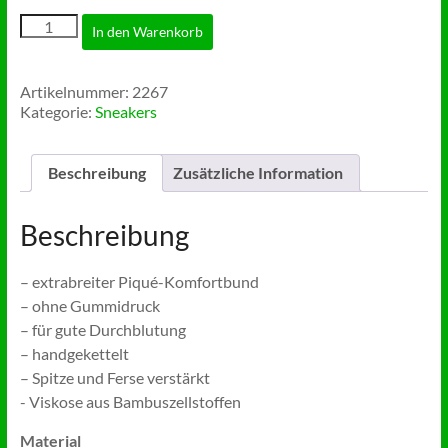
Sneakers
In den Warenkorb
Bambus
(ab
3
Artikelnummer:
2267
Paar)
Kategorie:
Sneakers
Menge
Beschreibung
Zusätzliche Information
Beschreibung
– extrabreiter Piqué-Komfortbund
– ohne Gummidruck
– für gute Durchblutung
– handgekettelt
– Spitze und Ferse verstärkt
​- Viskose aus Bambuszellstoffen
Material