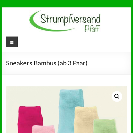
Zum
Inhalt
springen
Strumpfversand
Menü
Ihr Partner für
Gesundheitsstrümpfe,
Pfaff
Diabetikersocken und
Socken ohne Gummi
Sneakers Bambus (ab 3 Paar)