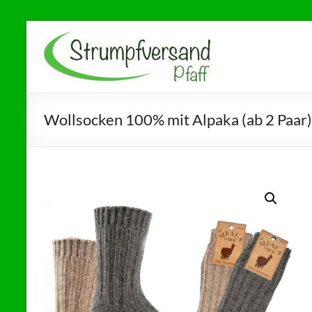
Zum
Inhalt
Strumpfversand
Ihr Partner für
springen
Gesundheitsstrümpfe,
Pfaff
Diabetikersocken und
Socken ohne Gummi
Wollsocken 100% mit Alpaka (ab 2 Paar)