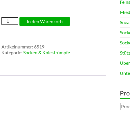
Fein
Mied
Wollsocken
In den Warenkorb
Snea
100%
mit
Sock
Alpaka
Sock
(ab
Artikelnummer:
6519
2
Kategorie:
Socken & Kniestrümpfe
Stüt
Paar)
Menge
Über
Unte
Pro
Such
nach