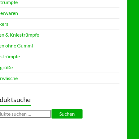
strümpfe
erwaren
kers
en & Kniestrümpfe
en ohne Gummi
zstrümpfe
größe
rwäsche
duktsuche
en
Suchen
: