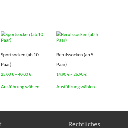
Sportsocken (ab 10
Berufssocken (ab 5
Paar)
Paar)
Preisspanne:
Preisspanne:
25,00
€
–
40,00
€
14,90
€
–
26,90
€
25,00 €
14,90 €
Dieses
Dieses
bis
bis
Ausführung wählen
Ausführung wählen
Produkt
Produkt
40,00 €
26,90 €
weist
weist
e
mehrere
mehrere
en
Varianten
Varianten
auf.
auf.
Die
Die
en
Optionen
Optionen
t
Rechtliches
können
können