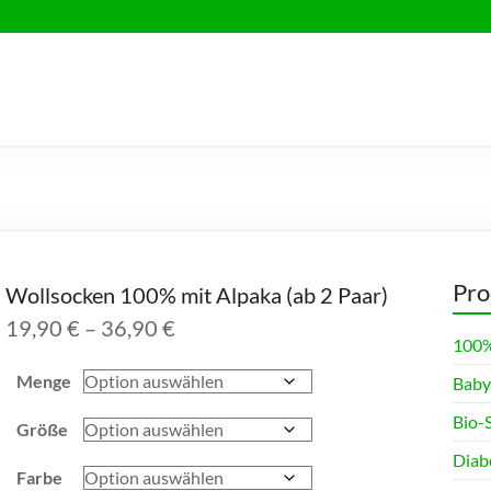
Pro
Wollsocken 100% mit Alpaka (ab 2 Paar)
Preisspanne:
19,90
€
–
36,90
€
100%
19,90 €
bis
Menge
Baby
36,90 €
Bio-
Größe
Diab
Farbe