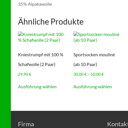
35% Alpakawolle
Ähnliche Produkte
Kniestrumpf mit 100 %
Sportsocken mouliné
Schafwolle (2 Paar)
(ab 10 Paar)
Preisspanne:
29,90
€
30,00
€
–
50,00
€
30,00 €
Dieses
Dieses
bis
Ausführung wählen
Ausführung wählen
Produkt
Produkt
50,00 €
weist
weist
mehrere
mehrer
Varianten
Variant
auf.
auf.
Die
Die
Optionen
Option
Firma
Kontak
können
können