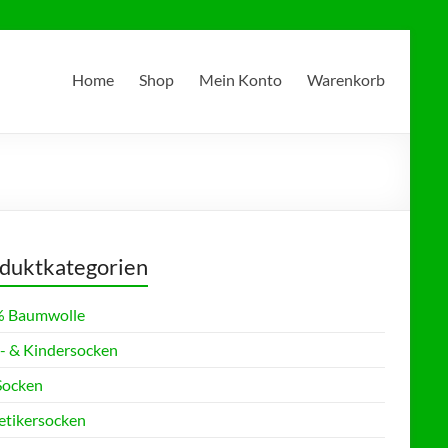
Home
Shop
Mein Konto
Warenkorb
duktkategorien
 Baumwolle
- & Kindersocken
Socken
etikersocken