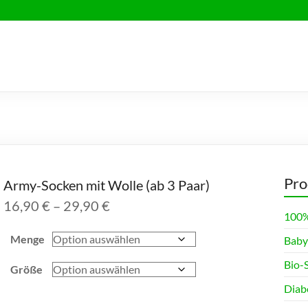
Pro
Army-Socken mit Wolle (ab 3 Paar)
Preisspanne:
16,90
€
–
29,90
€
100%
16,90 €
bis
Menge
Baby
29,90 €
Bio-
Größe
Diab