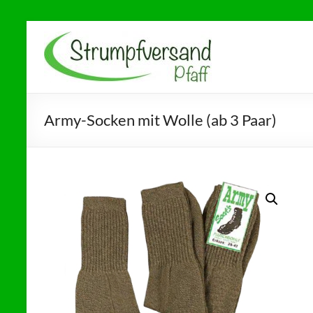
Zum
Inhalt
Strumpfversand
Ihr Partner für
springen
Gesundheitsstrümpfe,
Pfaff
Diabetikersocken und
Socken ohne Gummi
Army-Socken mit Wolle (ab 3 Paar)