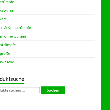
strümpfe
erwaren
kers
en & Kniestrümpfe
en ohne Gummi
zstrümpfe
größe
rwäsche
duktsuche
en
Suchen
: