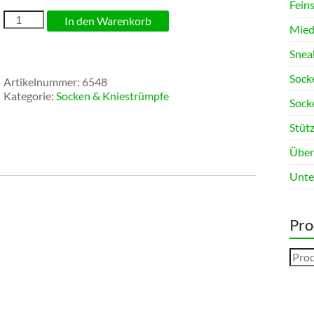
Fein
Army-
In den Warenkorb
Mied
Socken
mit
Snea
Wolle
(ab
Sock
Artikelnummer:
6548
3
Kategorie:
Socken & Kniestrümpfe
Paar)
Sock
Menge
Stüt
Über
Unte
Pro
Such
nach