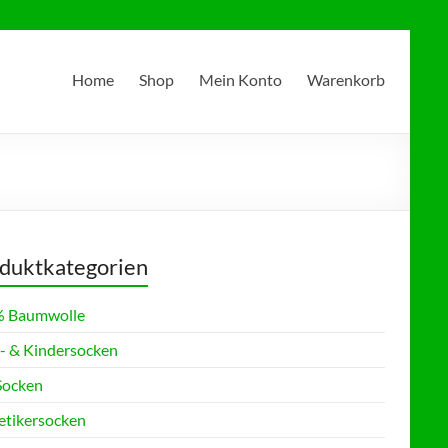
Home
Shop
Mein Konto
Warenkorb
duktkategorien
 Baumwolle
- & Kindersocken
Socken
etikersocken