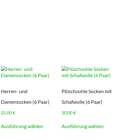
Herren- und
Plüschsohle Socken mit
Damensocken (6 Paar)
Schafwolle (6 Paar)
25,00
€
30,00
€
Dieses
Dieses
Ausführung wählen
Ausführung wählen
Produkt
Produkt
weist
weist
e
mehrere
mehrere