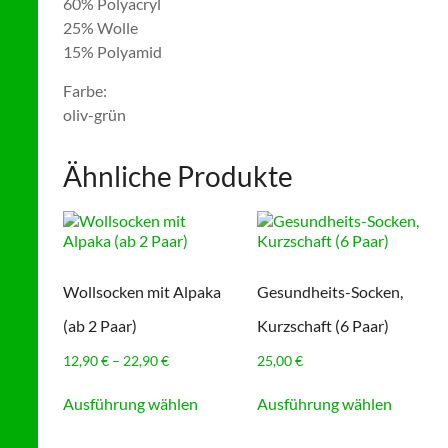
60% Polyacryl
25% Wolle
15% Polyamid
Farbe:
oliv-grün
Ähnliche Produkte
Wollsocken mit Alpaka
Gesundheits-Socken,
(ab 2 Paar)
Kurzschaft (6 Paar)
Preisspanne:
12,90
€
–
22,90
€
25,00
€
12,90 €
Dieses
Dieses
bis
Ausführung wählen
Ausführung wählen
Produkt
Produkt
22,90 €
weist
weist
mehrere
mehrer