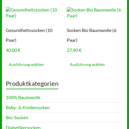
weist
weist
mehrere
mehrere
Varianten
Varianten
auf.
auf.
Die
Die
Gesundheitssocken (10
Socken Bio Baumwolle (6
Optionen
Optionen
können
können
Paar)
Paar)
auf
auf
der
der
40,00
€
27,90
€
Produktseite
Produktse
Dieses
Dieses
gewählt
gewählt
Produkt
Produkt
Ausführung wählen
Ausführung wählen
werden
werden
weist
weist
mehrere
mehrere
Varianten
Varianten
Produktkategorien
auf.
auf.
Die
Die
100% Baumwolle
Optionen
Optionen
können
können
Baby- & Kindersocken
auf
auf
der
der
Bio-Socken
Produktseite
Produktse
gewählt
gewählt
Diabetikersocken