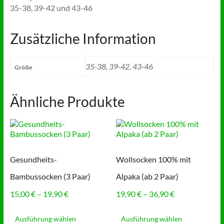
35-38, 39-42 und 43-46
Zusätzliche Information
35-38, 39-42, 43-46
Größe
Ähnliche Produkte
Gesundheits-
Wollsocken 100% mit
Bambussocken (3 Paar)
Alpaka (ab 2 Paar)
Preisspanne:
Preisspanne:
15,00
€
–
19,90
€
19,90
€
–
36,90
€
15,00 €
19,90 €
Dieses
Dieses
bis
bis
Produkt
Produkt
Ausführung wählen
Ausführung wählen
19,90 €
36,90 €