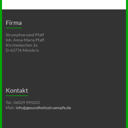
Firma
Strumpfversand Pfaff
Inh. Anna-Maria Pfaff
Kirchwieschen 2a
D-63776 Mömbris
Kontakt
Tel.: 06029 995033
Mail:
info@gesundheitsstruempfe.de