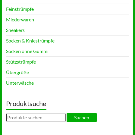
werden
werden
Feinstrümpfe
Miederwaren
Sneakers
Socken & Kniestrümpfe
Socken ohne Gummi
Stützstrümpfe
Übergröße
Unterwäsche
Produktsuche
Suchen
Suchen
nach: