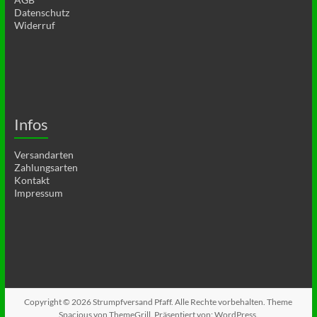
Datenschutz
Widerruf
Infos
Versandarten
Zahlungsarten
Kontakt
Impressum
Copyright © 2026
Strumpfversand Pfaff
. Alle Rechte vorbehalten. Theme
Spacious
von ThemeGrill. Präsentiert von:
WordPress
.