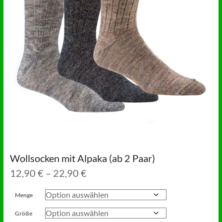
Wollsocken mit Alpaka (ab 2 Paar)
Preisspanne:
12,90
€
–
22,90
€
12,90 €
bis
Menge
22,90 €
Größe