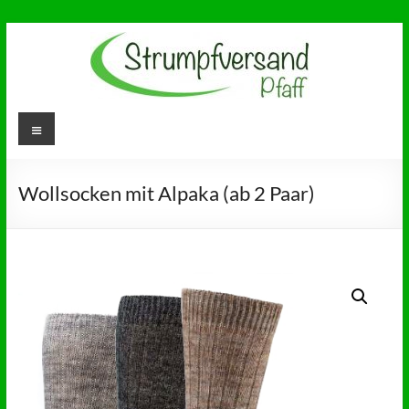
Zum
Inhalt
springen
Strumpfversand
Menü
Ihr Partner für
Gesundheitsstrümpfe,
Pfaff
Diabetikersocken und
Socken ohne Gummi
Wollsocken mit Alpaka (ab 2 Paar)