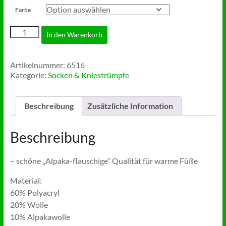
Farbe
Wollsocken
In den Warenkorb
mit
Alpaka
(ab
Artikelnummer:
6516
2
Kategorie:
Socken & Kniestrümpfe
Paar)
Menge
Beschreibung
Zusätzliche Information
Beschreibung
– schöne „Alpaka-flauschige“ Qualität für warme Füße
Material:
60% Polyacryl
20% Wolle
10% Alpakawolle