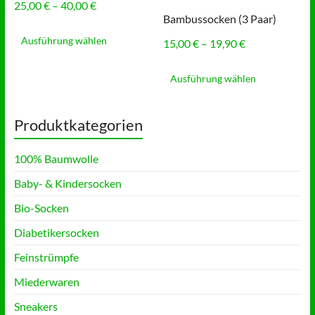
Preisspanne:
25,00
€
–
40,00
€
können
können
25,00 €
Bambussocken (3 Paar)
auf
Dieses
auf
bis
der
Produkt
der
Ausführung wählen
Preisspanne:
15,00
€
–
19,90
€
40,00 €
Produktseite
weist
Produktse
15,00 €
Dieses
gewählt
mehrere
gewählt
bis
Produkt
Ausführung wählen
werden
Varianten
werden
19,90 €
weist
auf.
mehrere
Die
Varianten
Produktkategorien
Optionen
auf.
können
Die
auf
100% Baumwolle
Optionen
der
können
Produktseite
Baby- & Kindersocken
auf
gewählt
der
werden
Bio-Socken
Produktse
gewählt
Diabetikersocken
werden
Feinstrümpfe
Miederwaren
Sneakers