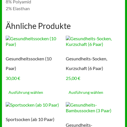
8% Polyamid
2% Elasthan
Ähnliche Produkte
Gesundheitssocken (10
Gesundheits-Socken,
Paar)
Kurzschaft (6 Paar)
30,00
€
25,00
€
Dieses
Dieses
Produkt
Produkt
Ausführung wählen
Ausführung wählen
weist
weist
mehrere
mehrere
Varianten
Varianten
auf.
auf.
Sportsocken (ab 10 Paar)
Die
Die
Gesundheits-
Optionen
Optionen